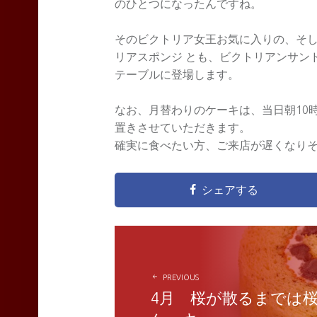
のひとつになったんですね。
そのビクトリア女王お気に入りの、そし
リアスポンジ とも、ビクトリアンサン
テーブルに登場します。
なお、月替わりのケーキは、当日朝10
置きさせていただきます。
確実に食べたい方、ご来店が遅くなりそ
シェアする
POST
NAVIGATION
PREVIOUS
4月 桜が散るまでは