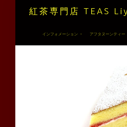
紅茶専門店 TEAS Liy
紅
Skip
インフォメーション
アフタヌーンティー
茶
to
専
content
門
店