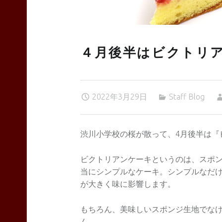
TEAS
４月後半はビクトリ
Liyn-
2022年3月29日
Staff Blog
an
渋川小学校の桜が散って、4月後半は『
site
ビクトリアンケーキというのは、スポ
当にシンプルなケーキ。シンプルなだ
が大きく味に影響します。
navigation
もちろん、美味しいスポンジ生地でな
ん。