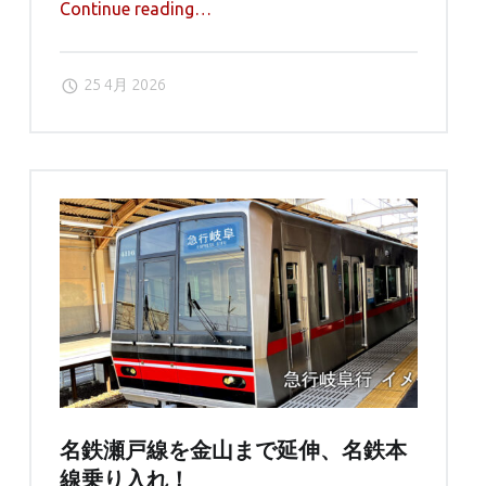
"5
Continue reading
…
月
は
25 4月 2026
真
っ
赤
な
イ
チ
ゴ
ジ
ャ
ム
の
お
菓
子
名鉄瀬戸線を金山まで延伸、名鉄本
達"
線乗り入れ！