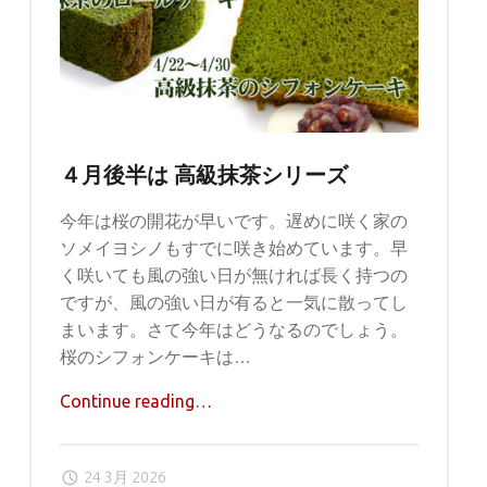
延
伸、
名
鉄
本
線
乗
４月後半は 高級抹茶シリーズ
り
今年は桜の開花が早いです。遅めに咲く家の
入
ソメイヨシノもすでに咲き始めています。早
れ！"
く咲いても風の強い日が無ければ長く持つの
ですが、風の強い日が有ると一気に散ってし
まいます。さて今年はどうなるのでしょう。
桜のシフォンケーキは…
"４
Continue reading
…
月
後
24 3月 2026
半