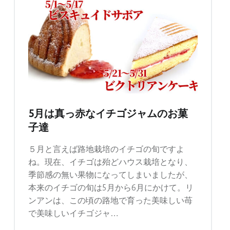
パ
イ
＆
タ
ル
ト"
5月は真っ赤なイチゴジャムのお菓
子達
５月と言えば路地栽培のイチゴの旬ですよ
ね。現在、イチゴは殆どハウス栽培となり、
季節感の無い果物になってしまいましたが、
本来のイチゴの旬は5月から6月にかけて。リ
ンアンは、この頃の路地で育った美味しい苺
で美味しいイチゴジャ…