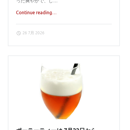
った爽やかで、し…
"８
Continue reading
…
月
は
26 7月 2026
さ
わ
や
か
レ
モ
ン
の
ヨ
ー
グ
ル
ト
ケ