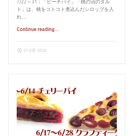
7/22～31：「ピーチパイ」「桃の沼のタル
ト」は、桃をコトコト煮込んだシロップを入
れ…
"７
Continue reading
…
月
は
21 6月 2026
週
替
わ
り
で、
桃
の
タ
ル
ト/
パ
イ"