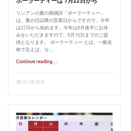
ポーラーティーは 7月22日から
ー
リンアンの夏の風物詩「ポーラーティー」
キ"
は、夏の日以降の営業日からですので、今年
は22日から始めます。今年は8月後半にお休
みをいただきますので、8月16日までのご提
供となります。 ポーラーティー とは、一般名
称で言えば、セ…
"ポ
Continue reading
…
ー
ラ
13 7月 2026
ー
テ
ィ
ー
は
7
月