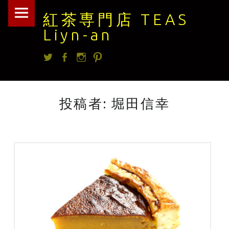
紅
Skip
紅茶専門店 TEAS
茶
to
Liyn-an
専
content
Twitter
facebook
Instagram
Pintrest
門
店
TEAS
投稿者:
堀田信幸
Liyn-
an
site
navigation