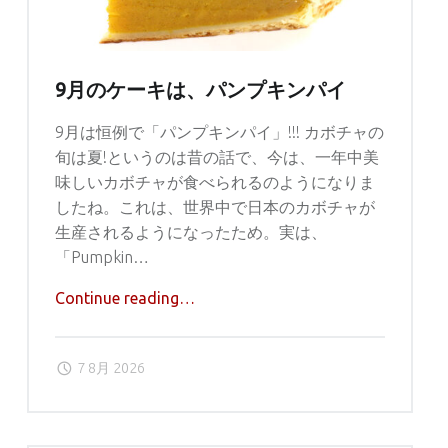
9月のケーキは、パンプキンパイ
9月は恒例で「パンプキンパイ」!!! カボチャの
旬は夏!というのは昔の話で、今は、一年中美
味しいカボチャが食べられるのようになりま
したね。これは、世界中で日本のカボチャが
生産されるようになったため。実は、
「Pumpkin…
"9
Continue reading
…
月
の
7 8月 2026
ケ
ー
キ
は、