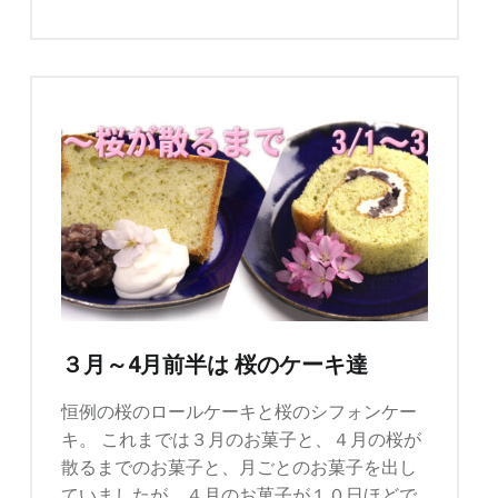
は
高
級
抹
茶
シ
リ
ー
ズ"
３月～4月前半は 桜のケーキ達
恒例の桜のロールケーキと桜のシフォンケー
キ。 これまでは３月のお菓子と、４月の桜が
散るまでのお菓子と、月ごとのお菓子を出し
ていましたが、４月のお菓子が１０日ほどで