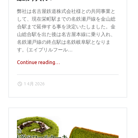
弊社は名古屋鉄道株式会社様との共同事業と
して、現在栄町駅までの名鉄瀬戸線を金山総
合駅まで延伸する事を決定いたしました。金
山総合駅を出た後は名古屋本線に乗り入れ、
名鉄瀬戸線の終点駅は名鉄岐阜駅となりま
す。(エイプリルフール…
"名
Continue reading
…
鉄
瀬
1 4月 2026
戸
線
を
金
山
ま
で