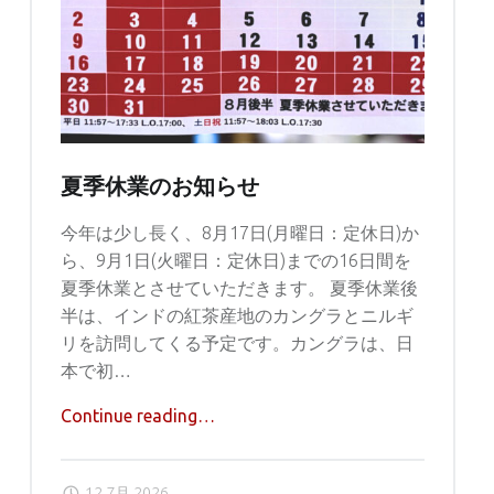
22
日
か
ら"
夏季休業のお知らせ
今年は少し長く、8月17日(月曜日：定休日)か
ら、9月1日(火曜日：定休日)までの16日間を
夏季休業とさせていただきます。 夏季休業後
半は、インドの紅茶産地のカングラとニルギ
リを訪問してくる予定です。カングラは、日
本で初…
"夏
Continue reading
…
季
休
12 7月 2026