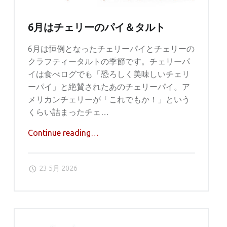
6月はチェリーのパイ＆タルト
6月は恒例となったチェリーパイとチェリーの
クラフティータルトの季節です。チェリーパ
イは食べログでも「恐ろしく美味しいチェリ
ーパイ」と絶賛されたあのチェリーパイ。ア
メリカンチェリーが「これでもか！」という
くらい詰まったチェ…
"6
Continue reading
…
月
は
23 5月 2026
チ
ェ
リ
ー
の