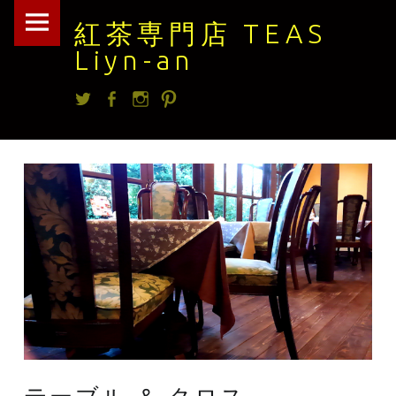
紅
Skip
紅茶専門店 TEAS
茶
to
Liyn-an
専
content
Twitter
facebook
Instagram
Pintrest
門
店
TEAS
Liyn-
an
site
navigation