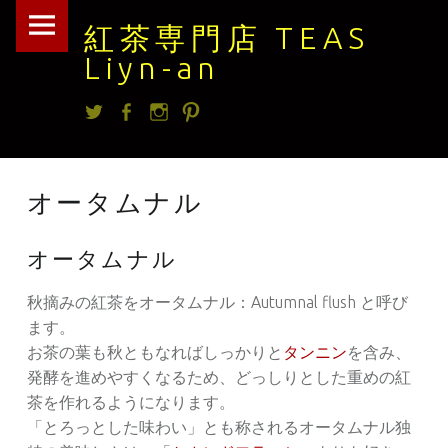
紅
Skip
紅茶専門店 TEAS
茶
to
Liyn-an
専
content
Twitter
facebook
Instagram
Pintrest
門
店
TEAS
オータムナル
Liyn-
an
オータムナル
site
秋摘みの紅茶をオータムナル：Autumnal flush と呼び
navigation
ます。
お茶の葉も秋ともなればしっかりと
タンニン
を含み、
発酵を進めやすくなるため、どっしりとした重めの紅
茶を作れるようになります。
「とろっとした味わい」とも称されるオータムナル独