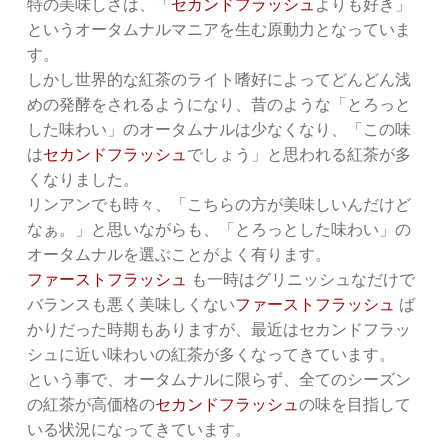
特の美味しさは、「
セカンドフラッシュ
よりも好き」
というオータムナルマニアを生む原動力となっていま
す。
しかし世界的な紅茶のライト嗜好によってどんどん浅
めの発酵をされるようになり、昔のような「とろっと
した味わい」のオータムナルは少なくなり、「この味
は
セカンドフラッシュ
でしょう」と思われる紅茶が多
くなりました。
リンアンでも時々、「こちらの方が美味しいんだけど
なぁ。」と思いながらも、「とろっとした味わい」の
オータムナルを選ぶことがよく有ります。
ファーストフラッシュ
も一時はグリニッシュなだけで
バランスも悪く美味しくない
ファーストフラッシュ
ば
かりだった時期もありますが、最近はセカンドフラッ
シュに近い味わいの紅茶が多くなってきています。
という事で、オータムナルに限らず、全てのシーズン
の紅茶が高価格の
セカンドフラッシュ
の味を目指して
いる状況になってきています。