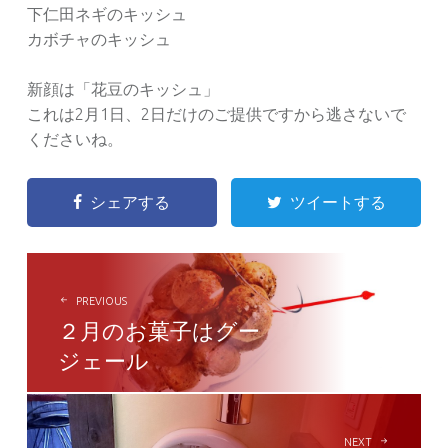
下仁田ネギのキッシュ
カボチャのキッシュ
新顔は「花豆のキッシュ」
これは2月1日、2日だけのご提供ですから逃さないで
くださいね。
シェアする
ツイートする
POST
NAVIGATION
PREVIOUS
２月のお菓子はグー
ジェール
NEXT