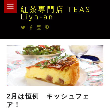
紅
Skip
紅茶専門店 TEAS
茶
to
Liyn-an
専
content
Twitter
facebook
Instagram
Pintrest
門
店
TEAS
Liyn-
an
site
navigation
2月は恒例 キッシュフェ
ア！