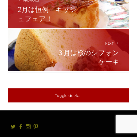
NAVIGATION
PREVIOUS
2月は恒例 キッシ
ュフェア！
NEXT
３月は桜のシフォン
ケーキ
Toggle sidebar
Twitter
facebook
Instagram
Pintrest