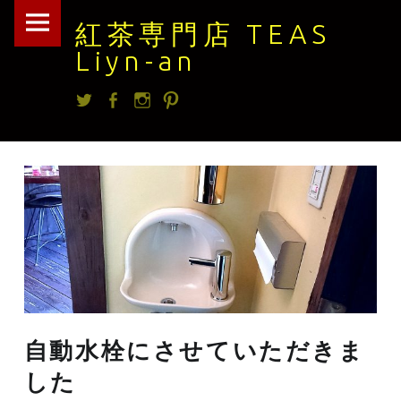
紅
Skip
紅茶専門店 TEAS
茶
to
Liyn-an
専
content
Twitter
facebook
Instagram
Pintrest
門
店
TEAS
Liyn-
an
site
navigation
自動水栓にさせていただきま
した