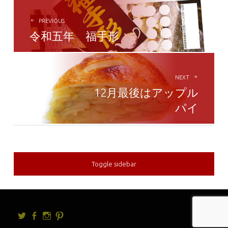
POST
NAVIGATION
PREVIOUS
令和五年 福手形
NEXT
12月最後はアップル
パイ
Toggle sidebar
Twitter
facebook
Instagram
Pintrest