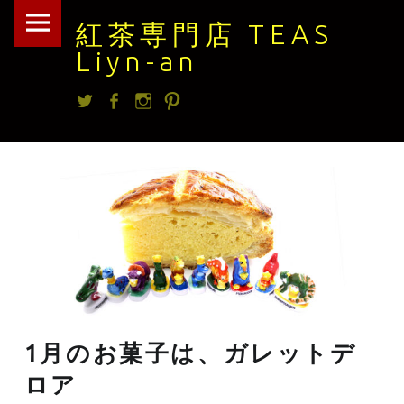
紅
Skip
紅茶専門店 TEAS
茶
to
Liyn-an
専
content
Twitter
facebook
Instagram
Pintrest
門
店
TEAS
Liyn-
an
site
navigation
1月のお菓子は、ガレットデ
ロア