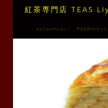
紅茶専門店 TEAS Liy
紅
Skip
インフォメーション
アフタヌーンティー
茶
to
専
content
門
店