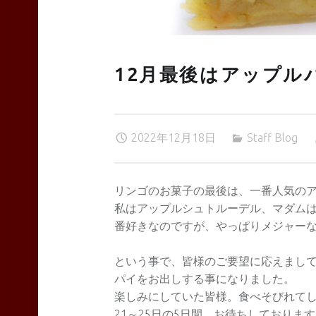
TEAS
12月最後はアップル
Liyn-
2022年12月18日
Staff Blog
an
リンゴのお菓子の最後は、一番人気の
私はアップルシュトルーデル、マダム
site
番好きなのですが、やっぱりメジャー
という事で、皆様のご要望に応えまして、
navigation
パイをお出しする事になりました。
楽しみにしていた皆様。食べそびれて
21～25日の5日間、お待ちしておりま