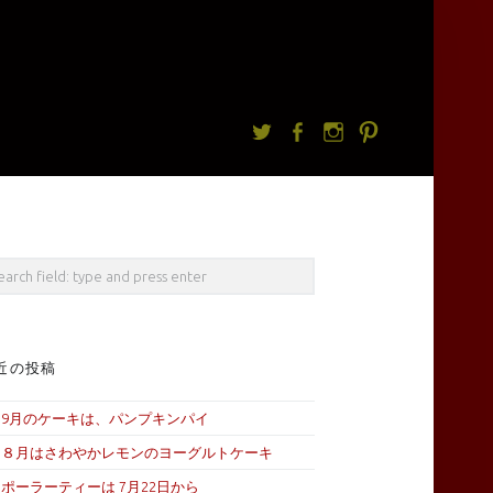
Twitter
facebook
Instagram
Pintrest
rch
近の投稿
9月のケーキは、パンプキンパイ
８月はさわやかレモンのヨーグルトケーキ
ポーラーティーは 7月22日から