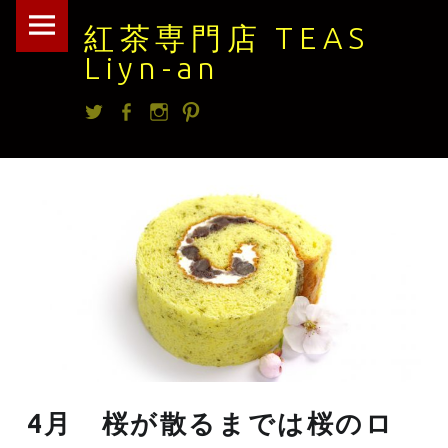
紅
Skip
紅茶専門店 TEAS
茶
to
Liyn-an
専
content
Twitter
facebook
Instagram
Pintrest
門
店
TEAS
Liyn-
an
site
navigation
4月 桜が散るまでは桜のロ