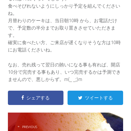
食べそびれないようにしっかり予定を組んでください
ね。
月替わりのケーキは、当日朝10時 から、お電話だけ
で、予定数の半分までお取り置きさせていただきま
す。
確実に食べたい方、ご来店が遅くなりそうな方は10時
にお電話くださいね。
なお、売れ残って翌日の賄いになる事も有れば、開店
10分で完売する事もあり、いつ完売するかは予測でき
ませんので、悪しからず。m(_ _;)m
シェアする
ツイートする
POST
NAVIGATION
PREVIOUS