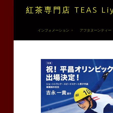
紅茶専門店 TEAS Liy
紅
Skip
インフォメーション
アフタヌーンティー
茶
to
専
content
門
店