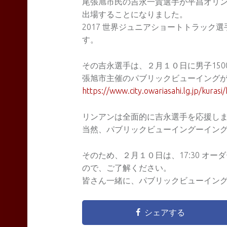
尾張旭市民の吉永一貴選手が平昌オリ
出場することになりました。
2017 世界ジュニアショートトラック
す。
その吉永選手は、２月１０日に男子15
張旭市主催のパブリックビューイング
https://www.city.owariasahi.lg.jp/kuras
リンアンは全面的に吉永選手を応援し
当然、パブリックビューイングーイン
そのため、２月１０日は、17:30 オー
ので、ご了解ください。
皆さん一緒に、パブリックビューイン
シェアする