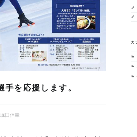
カ
永選手を応援します。
堀田信幸