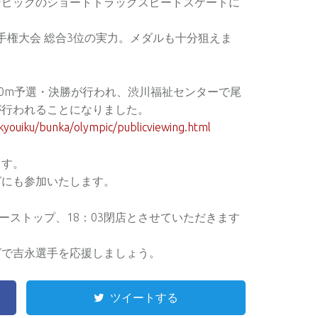
ンピックのショートトラックスピードスケートに
選手権大会 総合3位の実力。メダルも十分狙えま
00m予選・決勝が行われ、渋川福祉センターで尾
が行われることになりました。
i/kyouiku/bunka/olympic/publicviewing.html
ます。
グにも参加いたします。
ダーストップ、18：03閉店とさせていただきます
グで吉永選手を応援しましょう。
ツイートする