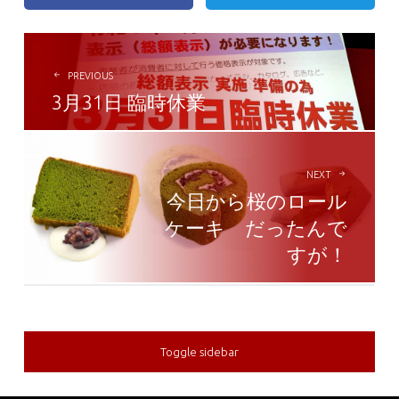
POST
NAVIGATION
PREVIOUS
3月31日 臨時休業
NEXT
今日から桜のロール
ケーキ だったんで
すが！
Toggle sidebar