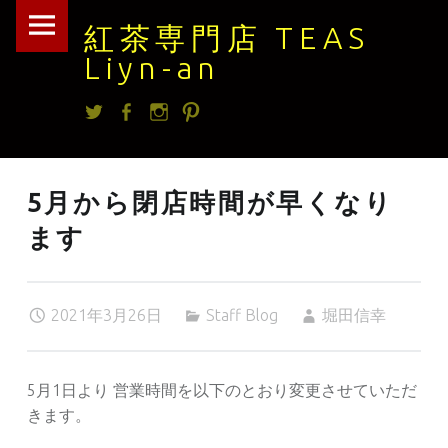
紅
Skip
紅茶専門店 TEAS
茶
to
Liyn-an
専
content
Twitter
facebook
Instagram
Pintrest
門
店
TEAS
5月から閉店時間が早くなり
Liyn-
ます
an
site
navigation
2021年3月26日
Staff Blog
堀田信幸
5月1日より 営業時間を以下のとおり変更させていただ
きます。