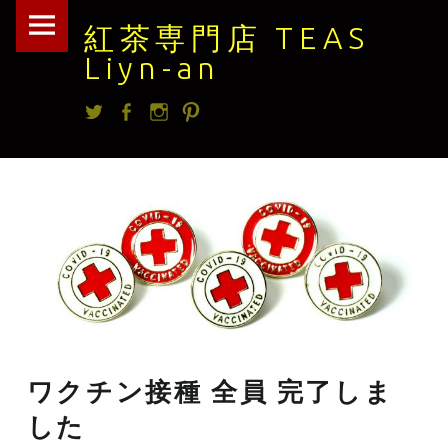
紅
Skip
紅茶専門店 TEAS
茶
to
Liyn-an
専
content
Twitter
facebook
Instagram
Pintrest
門
店
TEAS
Liyn-
an
site
navigation
ワクチン接種 全員 完了しま
した