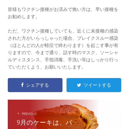
皆様もワクチン接種がお済みで無い方は、早い接種を
お勧めします。
ただ、ワクチン接種していても、近くに未接種の感染
された方がいらっしゃった場合、ブレイクスルー感染
（ほとんどの人が軽症で終わります）を起こす事が有
りますので、今まで通り、話す時のマスク、ソーシャ
ルディスタンス、手指消毒、手洗い等はしっかり行っ
ていただくよう、お願いいたします。
シェアする
ツイートする
POST
NAVIGATION
PREVIOUS
9月のケーキは、パ