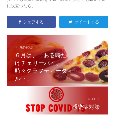
に役立つなら。
シェアする
ツイートする
POST
NAVIGATION
PREVIOUS
６月は、「ある時だ
けチェリーパイ、
時々クラフティータ
ルト」
NEXT
感染症対策