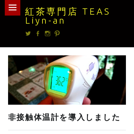
紅
Skip
紅茶専門店 TEAS
茶
to
Liyn-an
専
content
Twitter
facebook
Instagram
Pintrest
門
店
TEAS
Liyn-
an
site
navigation
非接触体温計を導入しました