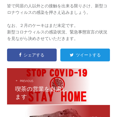
皆で同居の人以外との接触を出来る限りさけ、新型コ
ロナウィルスの感染を押さえ込みましょう。
なお、２月のケーキはまだ未定です。
新型コロナウィルスの感染状況、緊急事態宣言の状況
を見ながら決めさせていただきます。
シェアする
ツイートする
POST
NAVIGATION
PREVIOUS
喫茶の営業を自粛し
ます