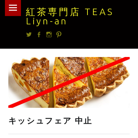
紅
Skip
紅茶専門店 TEAS
茶
to
Liyn-an
専
content
Twitter
facebook
Instagram
Pintrest
門
店
TEAS
Liyn-
an
site
navigation
キッシュフェア 中止