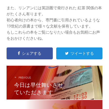
また、リンアンには英語圏で発行された 紅茶 関係の本
がたくさん有ります。
初心者向けの本から、専門書に引用されているような
19世紀の原書まで様々な文献を保有しています。
もしこれらの本をご覧になりたい場合もお気軽にお声
をおかけくださいね。
シェアする
ツイートする
POST
NAVIGATION
PREVIOUS
今日は早仕舞いさせ
ていただきます