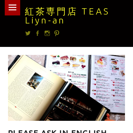
紅
Skip
紅茶専門店 TEAS
茶
to
Liyn-an
専
content
Twitter
facebook
Instagram
Pintrest
門
店
TEAS
Liyn-
an
site
navigation