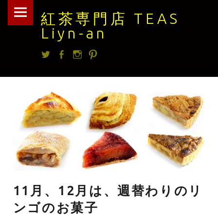
紅
Skip
紅茶専門店 TEAS
茶
to
Liyn-an
専
content
Twitter
facebook
Instagram
Pintrest
門
店
TEAS
Liyn-
an
site
navigation
11月、12月は、週替わりのリ
ンゴのお菓子