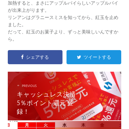
加熱すると、まさにアップルパイらしいアップルパイ
が出来上がります。
リンアンはグラニースミスを知ってから、紅玉を止め
ました。
だって、紅玉のお菓子より、ずっと美味しいんですか
ら。
シェアする
ツイートする
POST
NAVIGATION
PREVIOUS
キャッシュレス決済
5％ポイント還元 登
録！