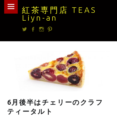
紅
Skip
紅茶専門店 TEAS
茶
to
Liyn-an
専
content
Twitter
facebook
Instagram
Pintrest
門
店
TEAS
Liyn-
an
site
navigation
6月後半はチェリーのクラフ
ティータルト