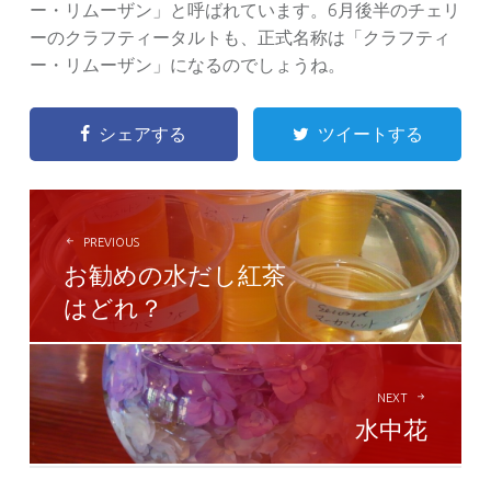
ー・リムーザン」と呼ばれています。6月後半のチェリ
ーのクラフティータルトも、正式名称は「クラフティ
ー・リムーザン」になるのでしょうね。
シェアする
ツイートする
POST
NAVIGATION
PREVIOUS
お勧めの水だし紅茶
はどれ？
NEXT
水中花