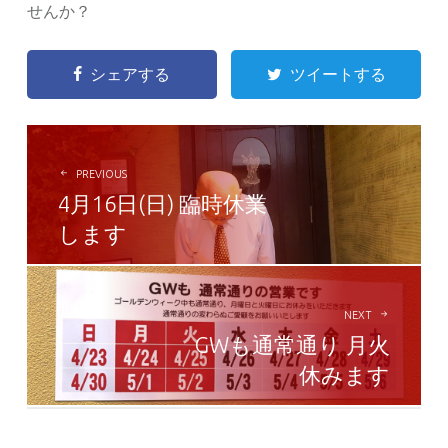
せんか？
シェアする
ツイートする
POST
NAVIGATION
PREVIOUS
4月16日(日) 臨時休業
します
NEXT
GWも通常通り 月火
休みます