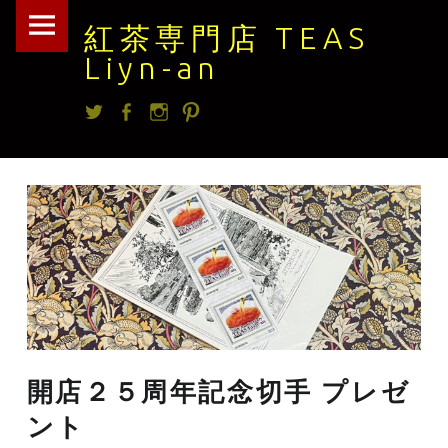
紅
Skip
紅茶専門店 TEAS
茶
to
Liyn-an
専
content
Twitter
facebook
Instagram
Pintrest
門
店
TEAS
Liyn-
an
site
navigation
開店２５周年記念切手 プレゼ
ント