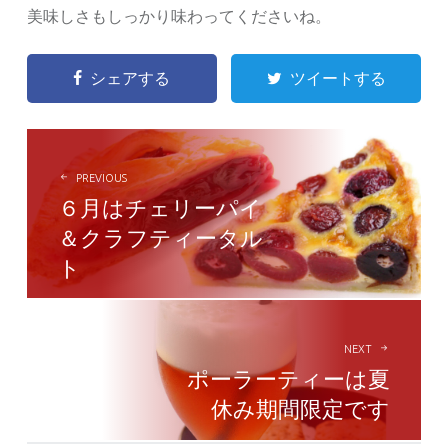
美味しさもしっかり味わってくださいね。
シェアする
ツイートする
POST
NAVIGATION
PREVIOUS
６月はチェリーパイ
＆クラフティータル
ト
NEXT
ポーラーティーは夏
休み期間限定です