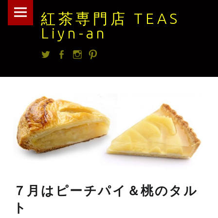
紅
Skip
紅茶専門店 TEAS
茶
to
Liyn-an
専
content
Twitter
facebook
Instagram
Pintrest
門
店
TEAS
Liyn-
an
site
navigation
７月はピーチパイ＆桃のタル
ト