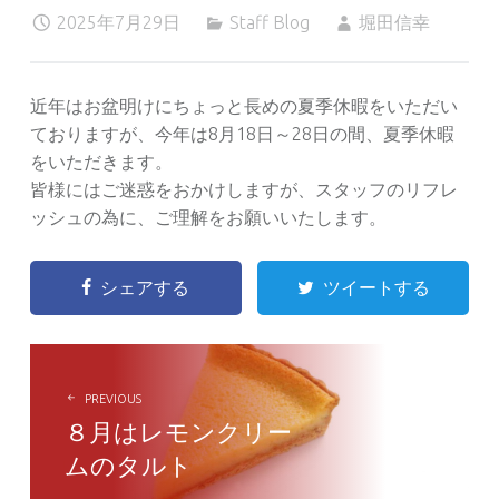
2025年7月29日
Staff Blog
堀田信幸
近年はお盆明けにちょっと長めの夏季休暇をいただい
ておりますが、今年は8月18日～28日の間、夏季休暇
をいただきます。
皆様にはご迷惑をおかけしますが、スタッフのリフレ
ッシュの為に、ご理解をお願いいたします。
シェアする
ツイートする
POST
NAVIGATION
PREVIOUS
８月はレモンクリー
ムのタルト