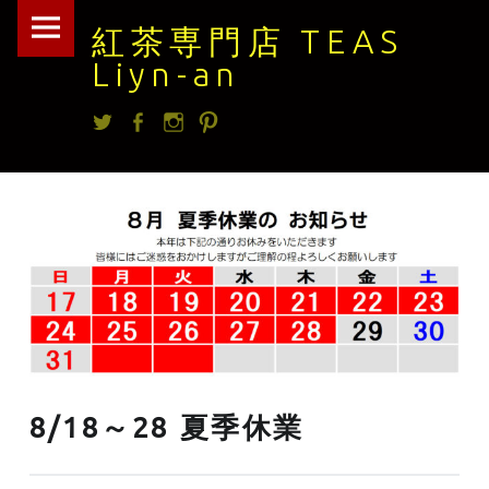
紅
Skip
紅茶専門店 TEAS
茶
to
Liyn-an
専
content
Twitter
facebook
Instagram
Pintrest
門
店
TEAS
Liyn-
an
site
navigation
8/18～28 夏季休業