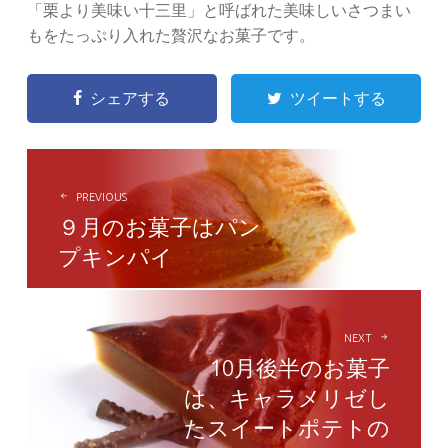
「栗より美味い十三里」と呼ばれた美味しいさつまい
もをたっぷり入れた贅沢なお菓子です。
シェアする
ツイートする
POST
NAVIGATION
PREVIOUS
９月のお菓子はパン
プキンパイ
NEXT
10月後半のお菓子
は、キャラメリゼし
たスイートポテトの