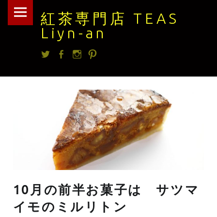
紅
Skip
紅茶専門店 TEAS
茶
to
Liyn-an
専
content
Twitter
facebook
Instagram
Pintrest
門
店
TEAS
Liyn-
an
site
navigation
10月の前半お菓子は サツマ
イモのミルリトン