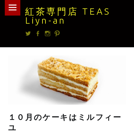
紅
Skip
紅茶専門店 TEAS
茶
to
Liyn-an
専
content
Twitter
facebook
Instagram
Pintrest
門
店
TEAS
Liyn-
an
site
navigation
１０月のケーキはミルフィー
ユ