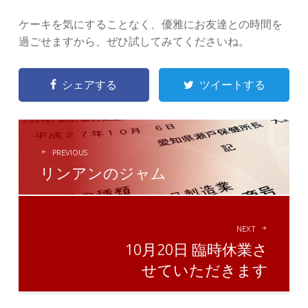
ケーキを気にすることなく、優雅にお友達との時間を
過ごせますから、ぜひ試してみてくださいね。
シェアする
ツイートする
POST
NAVIGATION
PREVIOUS
リンアンのジャム
NEXT
10月20日 臨時休業さ
せていただきます