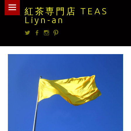
紅
Skip
紅茶専門店 TEAS
茶
to
Liyn-an
専
content
Twitter
facebook
Instagram
Pintrest
門
店
TEAS
Liyn-
an
site
navigation