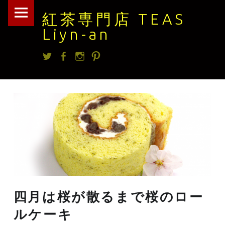
紅
Skip
紅茶専門店 TEAS
茶
to
Liyn-an
専
content
Twitter
facebook
Instagram
Pintrest
門
店
TEAS
Liyn-
an
site
navigation
四月は桜が散るまで桜のロー
ルケーキ