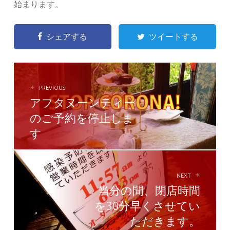
始まります。
シェアする
ツイートする
POST
NAVIGATION
PREVIOUS
アフタヌーンティー
のご予約を停止しま
す
NEXT
当分の間、閉店時間
を30分早くさせてい
ただきます。