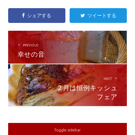
シェアする
ツイートする
POST
NAVIGATION
PREVIOUS
幸せの音
NEXT
２月は恒例キッシュ
フェア
Toggle sidebar