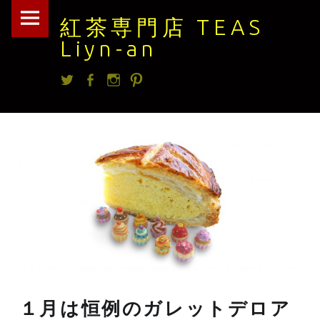
紅
Skip
紅茶専門店 TEAS
茶
to
Liyn-an
専
content
Twitter
facebook
Instagram
Pintrest
門
店
TEAS
Liyn-
an
site
navigation
１月は恒例のガレットデロア