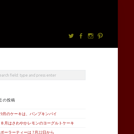
Twitter
facebook
Instagram
Pintrest
rch
近の投稿
9月のケーキは、パンプキンパイ
８月はさわやかレモンのヨーグルトケーキ
ポーラーティーは 7月22日から