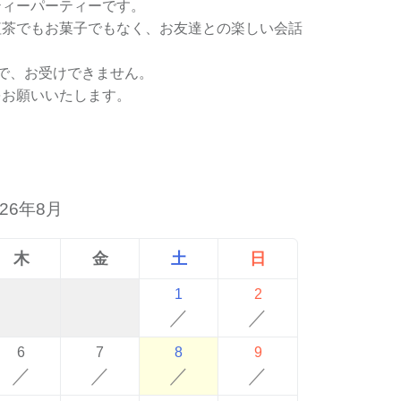
ティーパーティーです。
紅茶でもお菓子でもなく、お友達との楽しい会話
で、お受けできません。
をお願いいたします。
026年8月
木
金
土
日
1
2
／
／
6
7
8
9
／
／
／
／