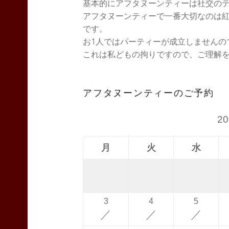
基本的にアフタヌーンティーは社交の
アフタヌーンティーで一番大切なのは
です。
お1人ではパーティーが成立しませんの
これは私どもの拘りですので、ご理解
アフタヌーンティーのご予約
2
月
火
水
3
4
5
／
／
／