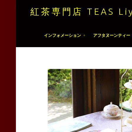
紅茶専門店 TEAS Liy
紅
Skip
インフォメーション
アフタヌーンティー
茶
to
専
content
門
店