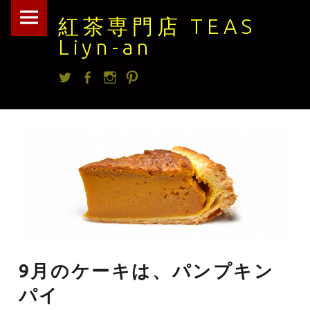
紅
Skip
紅茶専門店 TEAS
茶
to
Liyn-an
専
content
Twitter
facebook
Instagram
Pintrest
門
店
TEAS
Liyn-
an
site
navigation
9月のケーキは、パンプキン
パイ