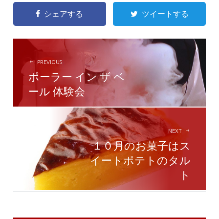
シェアする
ツイートする
POST
NAVIGATION
PREVIOUS
ポーラー イン ザ ベ
ール 体験会
NEXT
１０月のお菓子はス
イートポテトのタル
ト