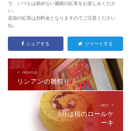
で、いつもは頼めない価格の紅茶をお楽しみくださ
い。
追加の紅茶は別料金となりますのでご注意ください
ね。
シェアする
ツイートする
POST
NAVIGATION
PREVIOUS
リンアンの雛祭り
NEXT
3月は桜のロールケ
ーキ