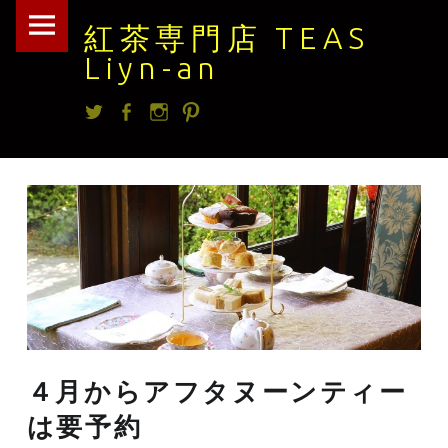
紅
Skip
紅茶専門店 TEAS
茶
to
Liyn-an
専
content
Twitter
facebook
Instagram
Pintrest
門
店
TEAS
Liyn-
an
site
navigation
４月からアフタヌーンティー
は要予約