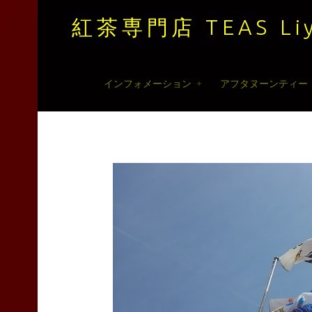
紅茶専門店 TEAS Liy
紅
Skip
インフォメーション
アフタヌーンティー
茶
to
専
content
門
店