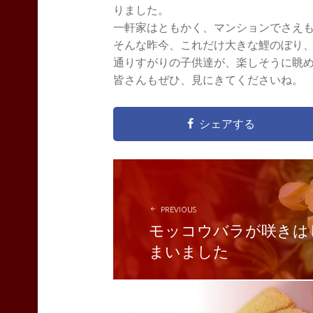
りました。
一軒家はともかく、マンションでさえ
そんな昨今、これだけ大きな鯉のぼり
通りすがりの子供達が、楽しそうに眺
皆さんもぜひ、見にきてくださいね。
シェアする
POST
NAVIGATION
PREVIOUS
モッコウバラが咲きは
まいました