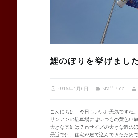
TEAS
Liyn-
鯉のぼりを挙げまし
an
2016年4月6日
Staff Blog
site
こんにちは。今日もいいお天気ですね
リンアンの駐車場にはいつもの黄色い
navigation
大きな真鯉は７ｍサイズの大きな鯉の
最近では、住宅が建て込んできたため