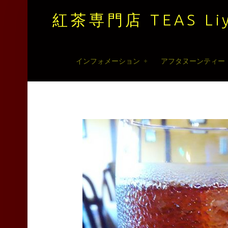
紅茶専門店 TEAS Liy
紅
Skip
インフォメーション
アフタヌーンティー
茶
to
専
content
門
店