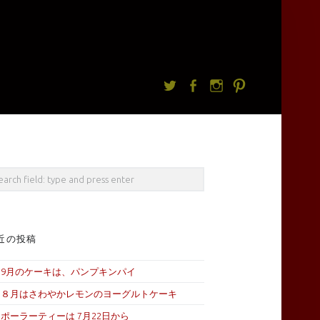
Twitter
facebook
Instagram
Pintrest
rch
近の投稿
9月のケーキは、パンプキンパイ
８月はさわやかレモンのヨーグルトケーキ
ポーラーティーは 7月22日から