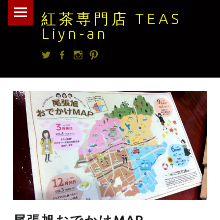
紅
Skip
紅茶専門店 TEAS
茶
to
Liyn-an
専
content
Twitter
facebook
Instagram
Pintrest
門
店
TEAS
Liyn-
an
site
navigation