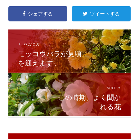
シェアする
ツイートする
POST
NAVIGATION
PREVIOUS
モッコウバラが見頃
を迎えます。
NEXT
この時期、よく聞か
れる花