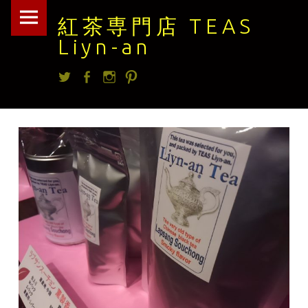
紅
Skip
紅茶専門店 TEAS
茶
to
Liyn-an
専
content
Twitter
facebook
Instagram
Pintrest
門
店
TEAS
Liyn-
an
site
navigation