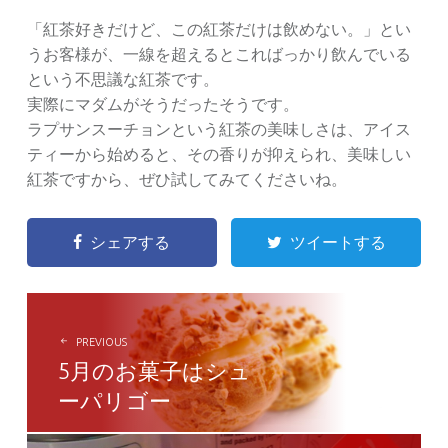
「紅茶好きだけど、この紅茶だけは飲めない。」とい
うお客様が、一線を超えるとこればっかり飲んでいる
という不思議な紅茶です。
実際にマダムがそうだったそうです。
ラプサンスーチョンという紅茶の美味しさは、アイス
ティーから始めると、その香りが抑えられ、美味しい
紅茶ですから、ぜひ試してみてくださいね。
シェアする
ツイートする
POST
NAVIGATION
PREVIOUS
5月のお菓子はシュ
ーパリゴー