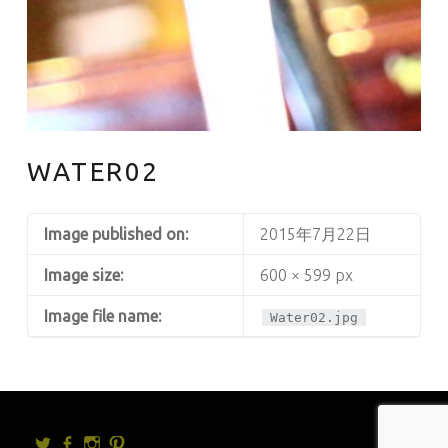
WATER02
Image published on:
2015年7月22日
Image size:
600 × 599 px
Image file name:
Water02.jpg
Twitter
facebook
Instagram
Pintrest