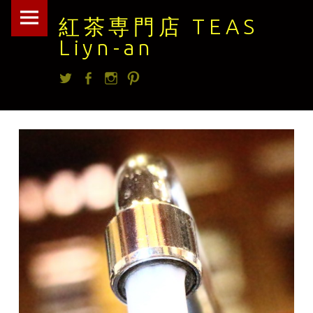
紅
Skip
紅茶専門店 TEAS
茶
to
Liyn-an
専
content
Twitter
facebook
Instagram
Pintrest
門
店
TEAS
Liyn-
an
site
navigation