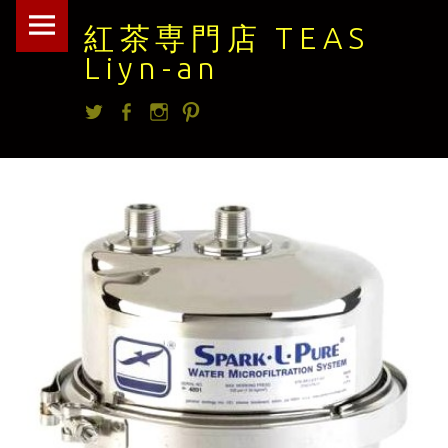
紅
Skip
紅茶専門店 TEAS
茶
to
Liyn-an
専
content
Twitter
facebook
Instagram
Pintrest
門
店
TEAS
Liyn-
an
site
navigation