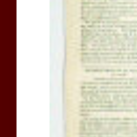
TEAS
Liyn-
an
site
navigation