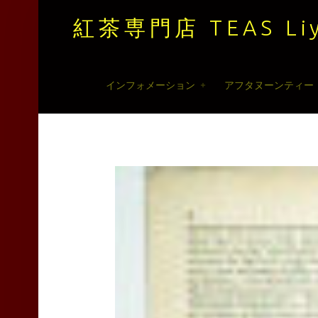
紅茶専門店 TEAS Liy
紅
Skip
インフォメーション
アフタヌーンティー
茶
to
専
content
門
店