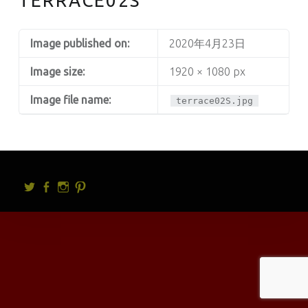
TERRACE02S
Image published on:
2020年4月23日
Image size:
1920 × 1080 px
Image file name:
terrace02S.jpg
Twitter
facebook
Instagram
Pintrest