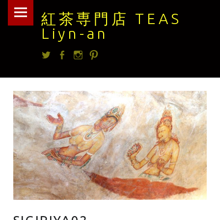
紅
Skip
紅茶専門店 TEAS
茶
to
Liyn-an
専
content
Twitter
facebook
Instagram
Pintrest
門
店
TEAS
Liyn-
an
site
navigation