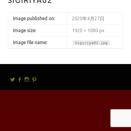
SIGIRIYA02
Image published on:
2020年4月27日
Image size:
1920 × 1080 px
Image file name:
Sigiriya02.jpg
Twitter
facebook
Instagram
Pintrest