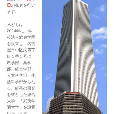
日
の発表を行い
ます。
私どもは、
2024年に、学
校法人武夷学園
を設立し、名古
屋市中区栄四丁
目１番１号に、
農学部、薬学
部、経営学部、
人文科学部、生
活科学部からな
る、紅茶の研究
を核とした総合
大学、「武夷学
園大学」を設置
いたします。