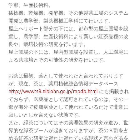
学部、生産技術科。
揉捻機、乾燥機、発酵機、その他製茶工場のシステム
開発は農学部、製茶機械工学科にて行います。
屋上ヘリポート部分の下には、都市型の屋上圃場を設
置し、農学部、生産技術科により新しい紅茶品種の改
良や、栽培技術の研究を行います。
屋上圃場の下には、屋内型圃場を設置し、人工環境に
よる茶栽培とその可能性の研究を行います。
お茶は最初、薬として使われたと言われております
が、現在、茶は、薬用植物総合情報データベース
http://wwwts9.nibiohn.go.jp/mpdb.html
にも掲載され
ておらず、医薬品として認可されているのは、その一
部が海外で皮膚病薬として使われているだけで非常に
寂しいとしか言えない状態です。
また、緑茶についてはその薬理効果の研究が進み、世
界的な緑茶ブームが起きておりますが、茶の８割を占
める紅茶の研究は遅れに遅れている現状と言わざるを