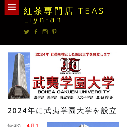
紅
Skip
紅茶専門店 TEAS
茶
to
Liyn-an
専
content
Twitter
facebook
Instagram
Pintrest
門
店
TEAS
Liyn-
an
site
navigation
2024年に武夷学園大学を設立
恒例の、
４月１