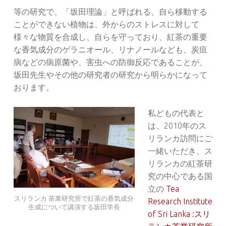
等の研究で、「坂田理論」と呼ばれる、自ら移動する
ことができない植物は、外からのストレスに対して
様々な物質を合成し、自らを守っており、紅茶の重要
な香気成分のゲラニオール、リナノールなども、炭疽
病などの病原菌や、害虫への防御反応であることが、
坂田先生やその他の研究者の研究から明らかになって
おります。
私どもの代表と
は、2010年のス
リランカ訪問にご
一緒いただき、ス
リランカの紅茶研
究の中心である国
立の
Tea
スリランカ 茶業研究所で紅茶の香気成分
Research Institute
生成について講演する坂田学長
of Sri Lanka :スリ