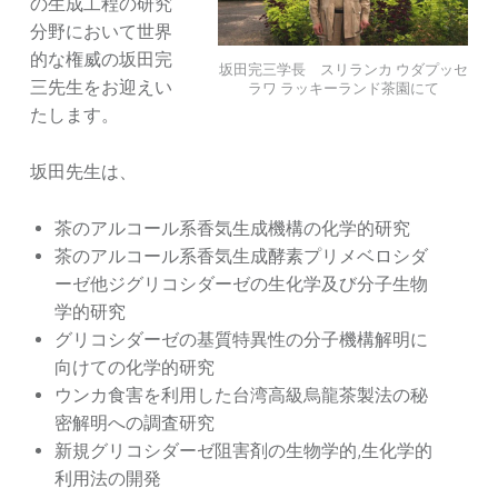
の生成工程の研究
分野において世界
的な権威の坂田完
坂田完三学長 スリランカ ウダプッセ
三先生をお迎えい
ラワ ラッキーランド茶園にて
たします。
坂田先生は、
茶のアルコール系香気生成機構の化学的研究
茶のアルコール系香気生成酵素プリメベロシダ
ーゼ他ジグリコシダーゼの生化学及び分子生物
学的研究
グリコシダーゼの基質特異性の分子機構解明に
向けての化学的研究
ウンカ食害を利用した台湾高級烏龍茶製法の秘
密解明への調査研究
新規グリコシダーゼ阻害剤の生物学的,生化学的
利用法の開発