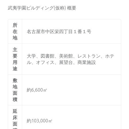
武夷学園ビルディング(仮称) 概要
所
在
名古屋市中区栄四丁目１番１号
地
主
要
大学、図書館、美術館、レストラン、ホテ
用
ル、オフィス、展望台、商業施設
途
敷
地
約6,600㎡
面
積
延
床
約103,000㎡
面