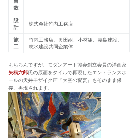
台
数
設
株式会社竹内工務店
計
施
竹内工務店、奥田組、小林組、嘉島建設、
工
志水建設共同企業体
もちろんですが、モダンアート協会創立会員の洋画家
矢橋六郎
氏の原画をタイルで再現したエントランスホ
ールの天井モザイク画『大空の饗宴』もそのまま保
存、再現されます。