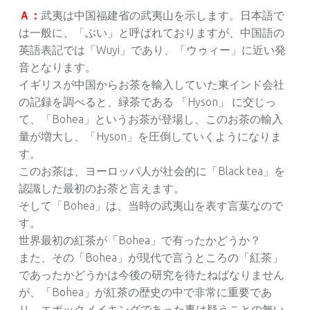
Ａ：
武夷は中国福建省の武夷山を示します。日本語で
は一般に、「ぶい」と呼ばれておりますが、中国語の
英語表記では「Wuyi」であり、「ウゥィー」に近い発
音となります。
イギリスが中国からお茶を輸入していた東インド会社
の記録を調べると、緑茶である 「Hyson」 に交じっ
て、「Bohea」というお茶が登場し、このお茶の輸入
量が増大し、「Hyson」を圧倒していくようになりま
す。
このお茶は、ヨーロッパ人が社会的に「Black tea」を
認識した最初のお茶と言えます。
そして「Bohea」は、当時の武夷山を表す言葉なので
す。
世界最初の紅茶が「Bohea」で有ったかどうか？
また、その「Bohea」が現代で言うところの「紅茶」
であったかどうかは今後の研究を待たねばなりません
が、「Bohea」が紅茶の歴史の中で非常に重要であ
り、エポックメイキングであった事は疑うことの無い