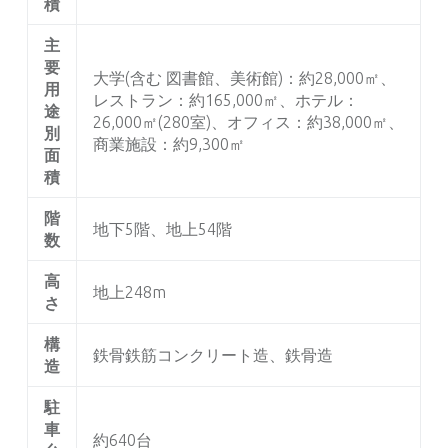
積
主
要
大学(含む 図書館、美術館)：約28,000㎡、
用
レストラン：約165,000㎡、ホテル：
途
26,000㎡(280室)、オフィス：約38,000㎡、
別
商業施設：約9,300㎡
面
積
階
地下5階、地上54階
数
高
地上248m
さ
構
鉄骨鉄筋コンクリート造、鉄骨造
造
駐
車
約640台