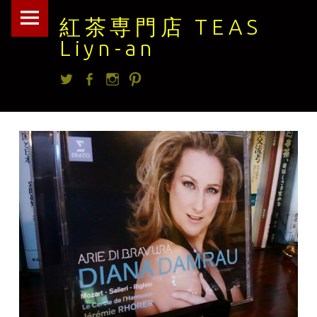
紅
Skip
紅茶専門店 TEAS
茶
to
Liyn-an
専
content
Twitter
facebook
Instagram
Pintrest
門
店
TEAS
Liyn-
an
site
navigation