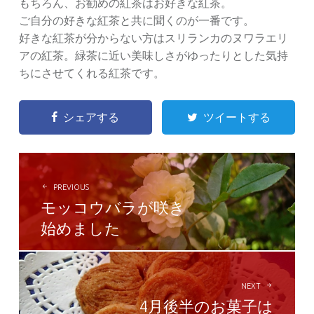
もちろん、お勧めの紅茶はお好きな紅茶。
ご自分の好きな紅茶と共に聞くのが一番です。
好きな紅茶が分からない方はスリランカのヌワラエリ
アの紅茶。緑茶に近い美味しさがゆったりとした気持
ちにさせてくれる紅茶です。
シェアする
ツイートする
POST
NAVIGATION
PREVIOUS
モッコウバラが咲き
始めました
NEXT
4月後半のお菓子は