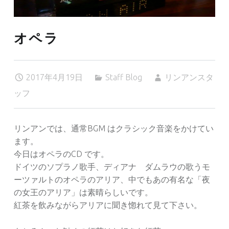
オペラ
2017年4月19日
Staff Blog
リンアンスタ
ッフ
リンアンでは、通常BGM はクラシック音楽をかけてい
ます。
今日はオペラのCD です。
ドイツのソプラノ歌手、ディアナ ダムラウの歌うモ
ーツァルトのオペラのアリア、中でもあの有名な「夜
の女王のアリア」は素晴らしいです。
紅茶を飲みながらアリアに聞き惚れて見て下さい。