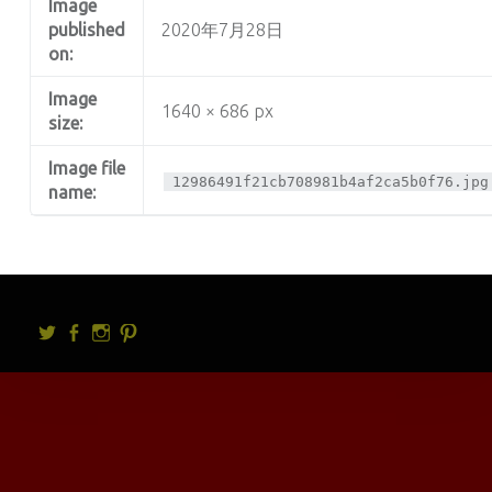
Image
published
2020年7月28日
on:
Image
1640 × 686 px
size:
Image file
12986491f21cb708981b4af2ca5b0f76.jpg
name:
Twitter
facebook
Instagram
Pintrest