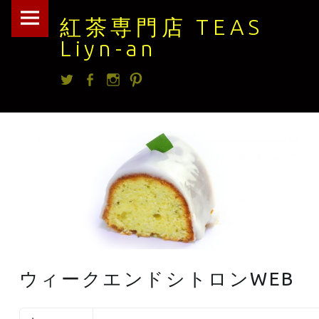
紅
Skip
紅茶専門店 TEAS
茶
to
Liyn-an
専
content
Twitter
facebook
Instagram
Pintrest
門
店
TEAS
Liyn-
an
site
navigation
ウィークエンドシトロンWEB