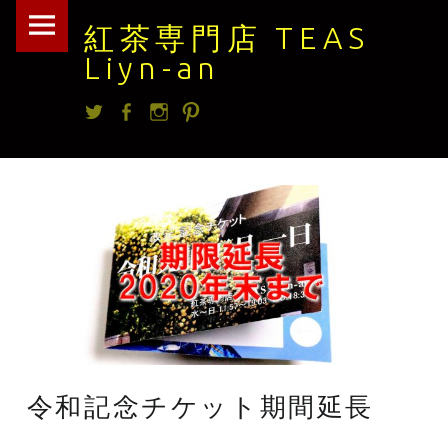
紅
Skip
紅茶専門店 TEAS
茶
to
Liyn-an
専
content
Twitter
facebook
Instagram
Pintrest
門
店
TEAS
Liyn-
an
site
navigation
令和記念チケット期間延長