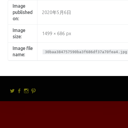
Image
published
2020年5月6日
on:
Image
1499 × 686 px
size:
Image file
30baa384757590ba3f686df37a70fea4.jpg
name:
Twitter
facebook
Instagram
Pintrest