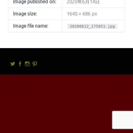
Image published on:
2020年6月14日
Image size:
1640 × 686 px
Image file name:
20200612_175051.jpg
Twitter
facebook
Instagram
Pintrest