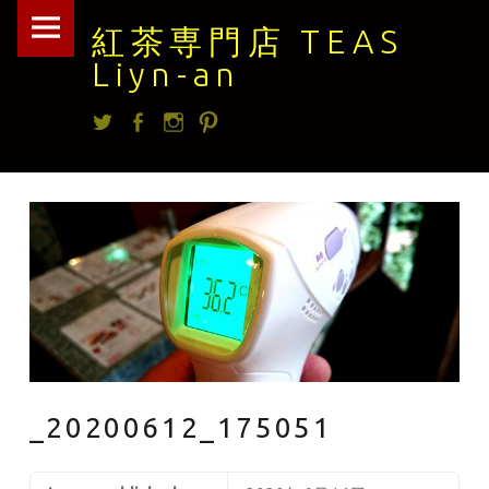
紅
Skip
紅茶専門店 TEAS
茶
to
Liyn-an
専
content
Twitter
facebook
Instagram
Pintrest
門
店
TEAS
Liyn-
an
site
navigation
_20200612_175051