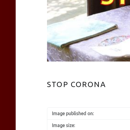
TEAS
Liyn-
an
STOP CORONA
site
Image published on:
navigation
Image size: