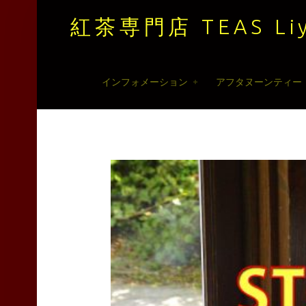
紅茶専門店 TEAS Liy
紅
Skip
インフォメーション
アフタヌーンティー
茶
to
専
content
門
店