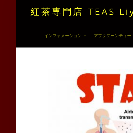
紅茶専門店 TEAS Liy
紅
Skip
インフォメーション
アフタヌーンティー
茶
to
専
content
門
店