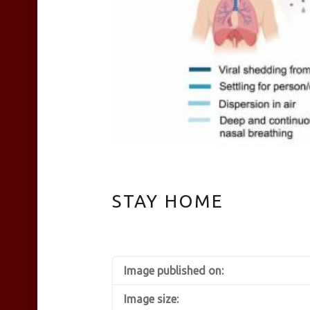
TEAS
Liyn-
an
STAY HOME
site
Image published on:
navigation
Image size: