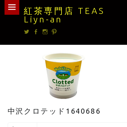
紅
Skip
紅茶専門店 TEAS
茶
to
Liyn-an
専
content
Twitter
facebook
Instagram
Pintrest
門
店
TEAS
Liyn-
an
site
navigation
中沢クロテッド1640686