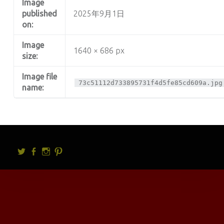
Image
published
2025年9月1日
on:
Image
1640 × 686 px
size:
Image file
73c51112d733895731f4d5fe85cd609a.jpg
name:
Twitter
facebook
Instagram
Pintrest