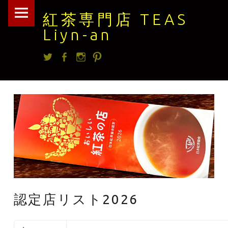
紅
Skip
紅茶専門店 TEAS
茶
to
Liyn-an
専
content
Twitter
facebook
Instagram
Pintrest
門
店
TEAS
Liyn-
an
site
navigation
認定店リスト2026