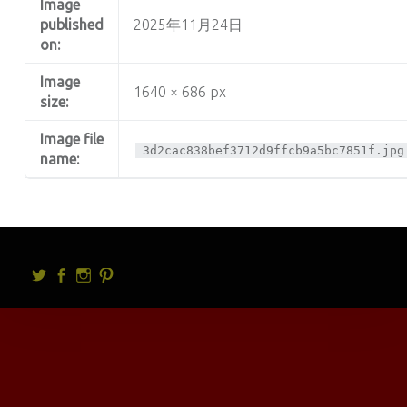
Image
published
2025年11月24日
on:
Image
1640 × 686 px
size:
Image file
3d2cac838bef3712d9ffcb9a5bc7851f.jpg
name:
Twitter
facebook
Instagram
Pintrest