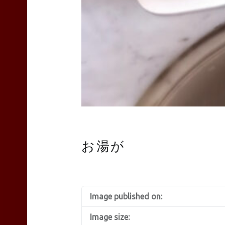
TEAS
Liyn-
an
お湯が
site
Image published on:
navigation
Image size: