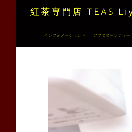
紅茶専門店 TEAS Liy
紅
Skip
インフォメーション
アフタヌーンティー
茶
to
専
content
門
店