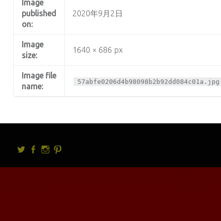
Image
published
2020年9月2日
on:
Image
1640 × 686 px
size:
Image file
57abfe0206d4b98098b2b92dd084c01a.jpg
name:
Twitter
facebook
Instagram
Pintrest