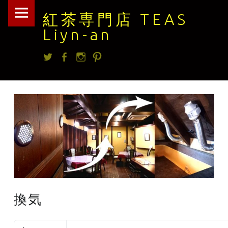
紅
Skip
紅茶専門店 TEAS
茶
to
Liyn-an
専
content
Twitter
facebook
Instagram
Pintrest
門
店
TEAS
Liyn-
an
site
navigation
換気