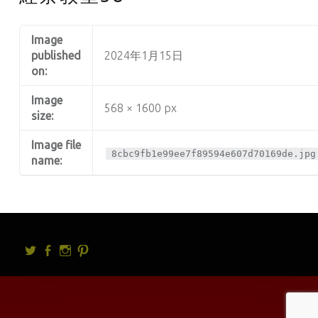
Image
published
2024年1月15日
on:
Image
568 × 1600 px
size:
Image file
8cbc9fb1e99ee7f89594e607d70169de.jpg
name:
Twitter
facebook
Instagram
Pintrest