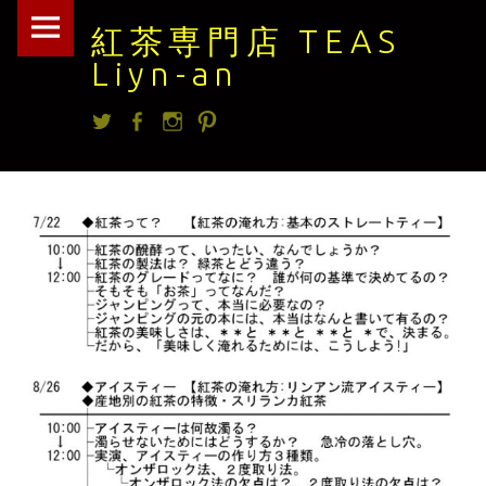
紅
Skip
紅茶専門店 TEAS
茶
to
Liyn-an
専
content
Twitter
facebook
Instagram
Pintrest
門
店
TEAS
Liyn-
an
site
navigation