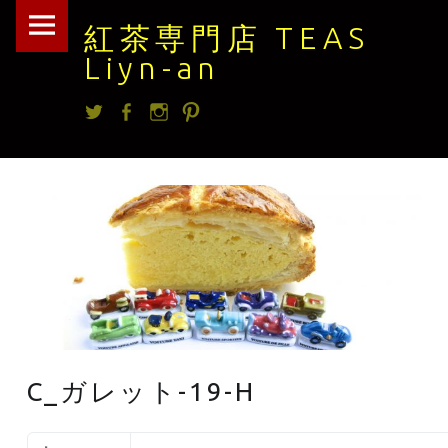
紅
Skip
紅茶専門店 TEAS
茶
to
Liyn-an
専
content
Twitter
facebook
Instagram
Pintrest
門
店
TEAS
Liyn-
an
site
navigation
C_ガレット-19-H