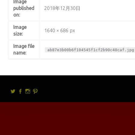
Image
published
2018年12月30日
on:
Image
1640 × 686 px
size:
Image file
ab87e3b00b6f104545f1cf2b90c40caf.jpg
name:
Twitter
facebook
Instagram
Pintrest